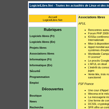
LogicielLibre.Net -
Toutes les actualités de Linux et des lo
Accueil
Associations libres
LogicielLibre.Net
AFUL
Rubriques
Rencontres autour
Forum PHP 2009
Logiciels libres (Fr)
fOSSa conférence 
Internationale
Logiciels libres (En)
Mise à disposition
Appel mondial au
Projets libres
systèmes d'exploi
Associations libres
Worldwide Campai
® License"
Informatique (Fr)
Le procès Google 
L'AFUL en deuil
Informatique (En)
L'intérêt du cons
juges
Sécurité
Vente liée, trois 
Programmation
sanctionné
Emploi
FSF France
Découvertes
Une cour d'Appe
Wecena et le mé
Boutique
La messagerie inst
Une ferme de com
News
DCSSI, cryptologie
Recherche
SFR offre un cont